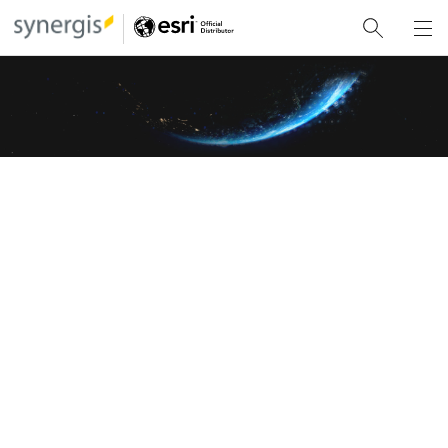
Erste Schritte mit ArcGIS
Greifen Sie über die Benutzertypen auf weltweit führende
räumliche Funktionen zu, setzen Sie sich mit erfahrenen
Berater*innen in Verbindung, und lesen Sie detaillierte
Implementierungsanleitungen.
Informationen zu User Types
Die User Types bilden unterschiedliche Zugriffsebenen ab, worüber