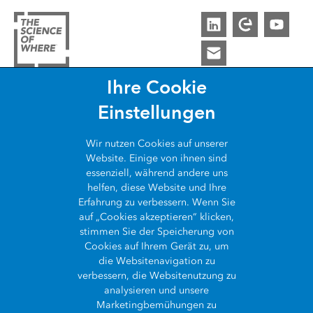
Ihre Cookie
ARCGIS
Einstellungen
COMMUNITY
Über ArcGIS
Wir nutzen
Cookies
auf unserer
WAS IST GIS?
Website. Einige von ihnen sind
Esri Community
ArcGIS Pro
essenziell, während andere uns
ÜBER UNS
helfen, diese Website und Ihre
Was ist GIS?
ArcGIS Blog
ArcGIS Enterprise
Erfahrung zu verbessern. Wenn Sie
auf „Cookies akzeptieren“ klicken,
Wer wir sind
Die Geschichte des GIS
SynerGIS Blog
ArcGIS Online
stimmen Sie der Speicherung von
Cookies auf Ihrem Gerät zu, um
Kontakt
GIS Showcase
die Websitenavigation zu
Entwickler APIs
Kontakt
verbessern, die Websitenutzung zu
Karriere
analysieren und unsere
Esri Store
Impressum
Marketingbemühungen zu