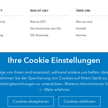
TY
WAS IST GIS?
ÜBER UNS
nity
Was ist GIS?
Wer wir sind
g
Die Geschichte des GIS
Kontakt
log
GIS Showcase
Karriere
Ihre Cookie Einstellungen
ige von ihnen sind essenziell, während andere uns helfen, die
 stimmen Sie der Speicherung von Cookies auf Ihrem Gerät zu,
ketingbemühungen zu unterstützen. Weitere Informationen fi
->
Mehr erfahren
Datenschutz
Cookies
Barrie
Cookies akzeptieren
Cookies ablehnen