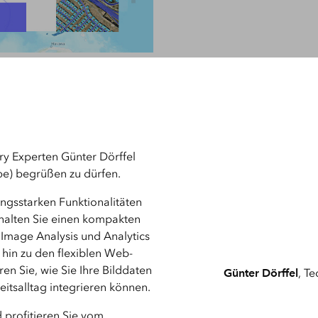
Meh
Alle Produkte
Visualisierung und Analy
von Rasterdaten
mit ArcGIS Image Analys
ry Experten Günter Dörffel
pe) begrüßen zu dürfen.
ungsstarken Funktionalitäten
rhalten Sie einen kompakten
 Image Analysis und Analytics
hin zu den flexiblen Web-
ren Sie, wie Sie Ihre Bilddaten
Günter Dörffel
, T
beitsalltag integrieren können.
 profitieren Sie vom