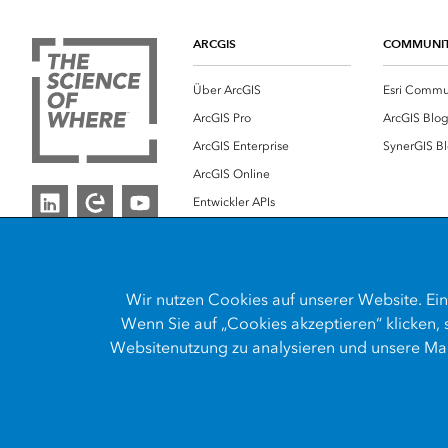
ARCGIS
COMMUNI
Über ArcGIS
Esri Commu
ArcGIS Pro
ArcGIS Blo
ArcGIS Enterprise
SynerGIS B
ArcGIS Online
Entwickler APIs
Esri Store
Wir nutzen
Cookies
auf unserer Website. Ein
Wenn Sie auf „Cookies akzeptieren“ klicken,
Websitenutzung zu analysieren und unsere Mar
Kontakt
Impressum