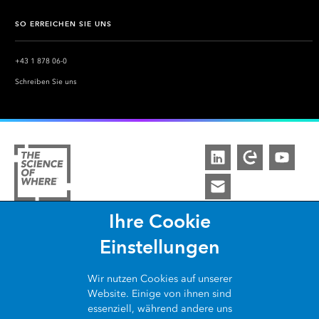
SO ERREICHEN SIE UNS
+43 1 878 06-0
Schreiben Sie uns
Ihre Cookie
ARCGIS
Einstellungen
COMMUNITY
Über ArcGIS
Wir nutzen
Cookies
auf unserer
WAS IST GIS?
Website. Einige von ihnen sind
Esri Community
ArcGIS Pro
essenziell, während andere uns