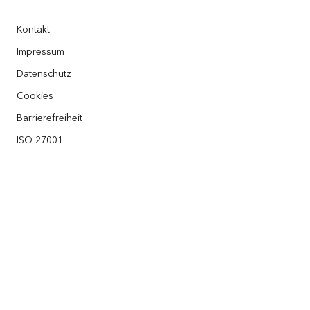
Kontakt
GIS Showcase
Entwickler APIs
Kontakt
Karriere
Esri Store
Impressum
Datenschutz
Cookies
Barrierefreiheit
ISO 27001