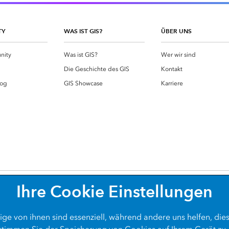
Meh
Alle Produkte
Visualisierung und Analy
von Rasterdaten
TY
WAS IST GIS?
ÜBER UNS
mit ArcGIS Image Analys
nity
Was ist GIS?
Wer wir sind
g
Die Geschichte des GIS
Kontakt
log
GIS Showcase
Karriere
Ihre Cookie Einstellungen
Datenschutz
Cookies
Barrie
ige von ihnen sind essenziell, während andere uns helfen, die