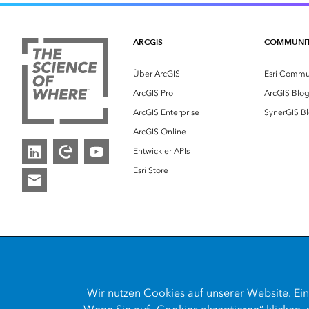
ARCGIS
COMMUNI
Über ArcGIS
Esri Commu
ArcGIS Pro
ArcGIS Blo
ArcGIS Enterprise
SynerGIS B
ArcGIS Online
Entwickler APIs
Esri Store
Kontakt
Impressum
Wir nutzen
Cookies
auf unserer Website. Ein