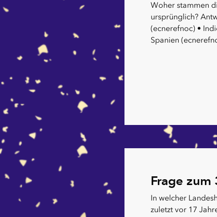
Woher stammen di
ursprünglich? Antw
(ecnerefnoc) • Ind
Spanien (ecnerefn
Frage zum 
In welcher Landes
zuletzt vor 17 Jah