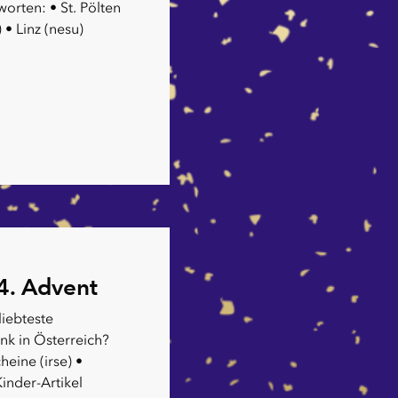
rten: • St. Pölten
 • Linz (nesu)
4. Advent
liebteste
k in Österreich?
eine (irse) •
Kinder-Artikel