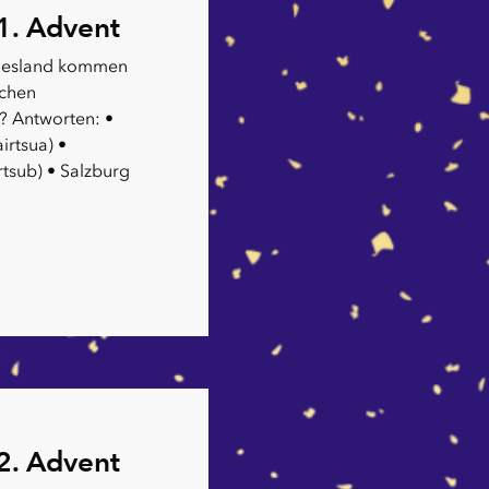
1. Advent
desland kommen
schen
 Antworten: •
irtsua) •
rtsub) • Salzburg
2. Advent