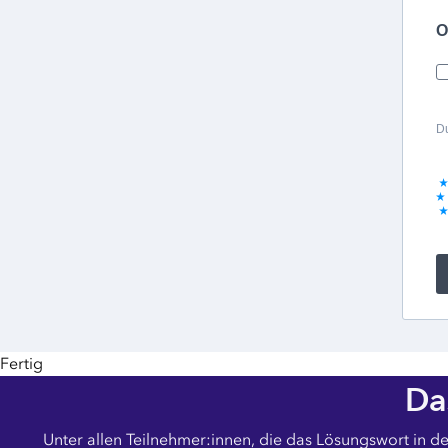
O
Du
Fertig
Da
Unter allen Teilnehmer:innen, die das Lösungswort in d