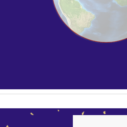
Meh
Alle Produkte
Visualisierung und Analy
von Rasterdaten
mit ArcGIS Image Analys