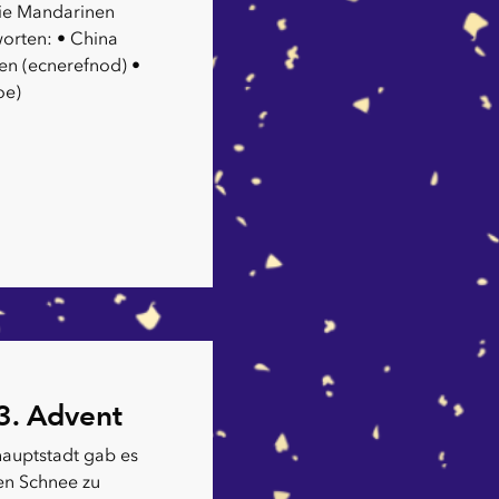
e Mandarinen
orten: • China
ien (ecnerefnod) •
oe)
3. Advent
hauptstadt gab es
ren Schnee zu