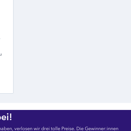
.
u
ei!
ben, verlosen wir drei tolle Preise. Die Gewinner:innen