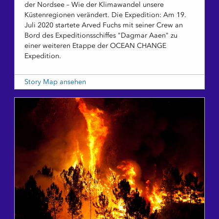
der Nordsee – Wie der Klimawandel unsere
Küstenregionen verändert. Die Expedition: Am 19.
Juli 2020 startete Arved Fuchs mit seiner Crew an
Bord des Expeditionsschiffes "Dagmar Aaen" zu
einer weiteren Etappe der OCEAN CHANGE
Expedition.
Story Map ansehen