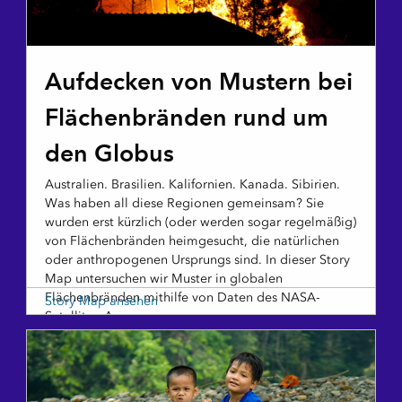
STORY MAP
Aufdecken von Mustern bei
Flächenbränden rund um
den Globus
Australien. Brasilien. Kalifornien. Kanada. Sibirien.
Was haben all diese Regionen gemeinsam? Sie
wurden erst kürzlich (oder werden sogar regelmäßig)
von Flächenbränden heimgesucht, die natürlichen
oder anthropogenen Ursprungs sind. In dieser Story
Map untersuchen wir Muster in globalen
Flächenbränden mithilfe von Daten des NASA-
Story Map ansehen
Satelliten Aqua.