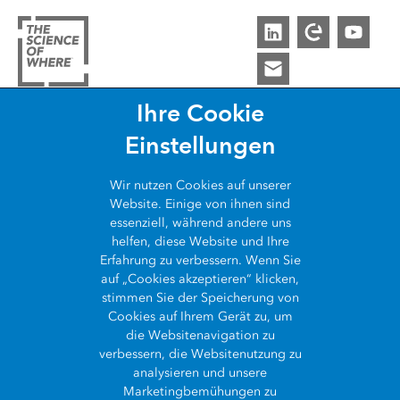
Ihre Cookie
ARCGIS
Einstellungen
COMMUNITY
Über ArcGIS
Wir nutzen
Cookies
auf unserer
WAS IST GIS?
Website. Einige von ihnen sind
Esri Community
ArcGIS Pro
essenziell, während andere uns
ÜBER UNS
helfen, diese Website und Ihre
Was ist GIS?
ArcGIS Blog
ArcGIS Enterprise
Erfahrung zu verbessern. Wenn Sie
auf „Cookies akzeptieren“ klicken,
Wer wir sind
Die Geschichte des GIS
SynerGIS Blog
ArcGIS Online
stimmen Sie der Speicherung von
Cookies auf Ihrem Gerät zu, um
Kontakt
GIS Showcase
die Websitenavigation zu
Entwickler APIs
Kontakt
verbessern, die Websitenutzung zu
Karriere
analysieren und unsere
Esri Store
Impressum
Marketingbemühungen zu