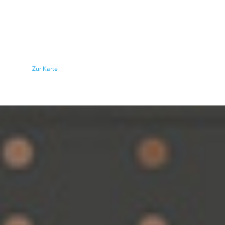
Probleme identifizieren
GIS wird eingesetzt, um Probleme mit geografischem
Ursprung zu beleuchten. Diese Karte zeigt die Anzahl der
bei Krankenversicherungen gestellten Erstattungsanträge
für verschreibungspflichtige Schmerzmittel und macht
geografische Muster und Suchtproblematiken erkennbar.
Zur Karte