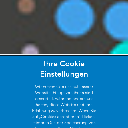
GIS-Technologie kombiniert Geowissenschaften mit Werkzeugen,
die das Verständnis und die Zusammenarbeit fördern. Sie hilft
den Menschen, ein gemeinsames Ziel zu erreichen: aus allen
Arten von Daten verwertbare Informationen zu gewinnen.
Ihre Cookie
Einstellungen
Wir nutzen
Cookies
auf unserer
Website. Einige von ihnen sind
essenziell, während andere uns
helfen, diese Website und Ihre
Erfahrung zu verbessern. Wenn Sie
auf „Cookies akzeptieren“ klicken,
stimmen Sie der Speicherung von