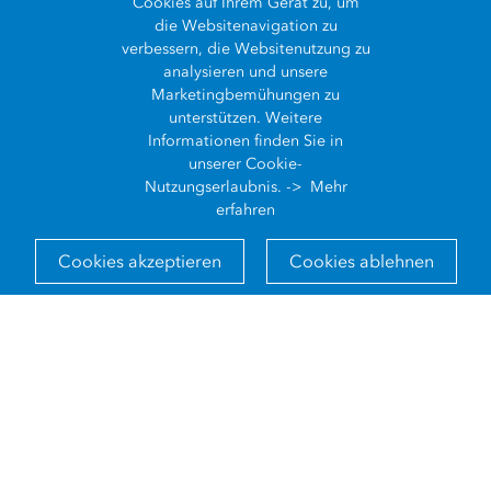
Cookies auf Ihrem Gerät zu, um
die Websitenavigation zu
verbessern, die Websitenutzung zu
analysieren und unsere
Marketingbemühungen zu
unterstützen. Weitere
Informationen finden Sie in
unserer Cookie-
Karten
Nutzungserlaubnis. ->
Mehr
erfahren
Karten sind sozusagen die geografischen Container für
die Daten-Layer und Analysen, mit denen Sie arbeiten
Cookies akzeptieren
Cookies ablehnen
wollen. GIS-Karten lassen sich zur gemeinsamen
Verwendung leicht mit anderen teilen, sie können in
Apps eingebettet werden und sind nahezu überall und
von jedem Gerät aus verfügbar.
Mehr zu Karten im "ArcGIS Buch“ lesen