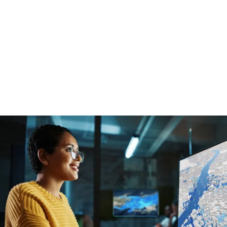
Bei der Entwicklung von ArcGIS bezieht sich Esri auf
Erfahrungswerte von Kunden, die mit transformativen Wirkungen
vertraut sind. Die veränderlichen Kundenbedürfnisse haben einen
direkten Einfluss auf die kontinuierliche Weiterentwicklung der
Technologie und der Funktionen.
Durch dieses Fundament sind Organisationen in der Lage,
komplexe Business- und Missionssysteme unternehmensweit zu
unterstützen.