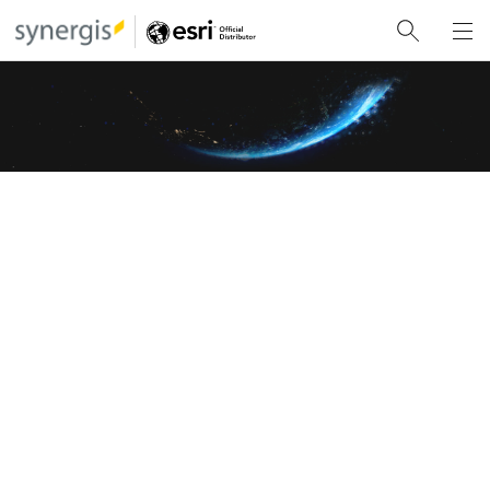
So funktioniert ArcGIS
ArcGIS ist mit einer umfassenden Palette von räumlichen
Funktionen, verschiedenen Bereitstellungsoptionen und
einem gut durchdachten Architektur-Framework ausgestattet
und lässt sich nahtlos in bestehende Enterprise-Technologie-
Stacks integrieren.
ArcGIS: bewährte Technologie