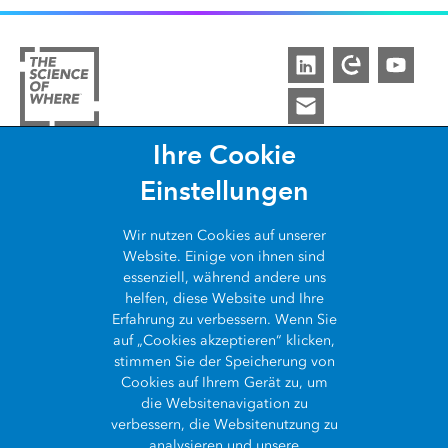
Ihre Cookie
ARCGIS
Einstellungen
COMMUNITY
Über ArcGIS
Wir nutzen
Cookies
auf unserer
WAS IST GIS?
Website. Einige von ihnen sind
Esri Community
ArcGIS Pro
essenziell, während andere uns
ÜBER UNS
helfen, diese Website und Ihre
Was ist GIS?
ArcGIS Blog
ArcGIS Enterprise
Erfahrung zu verbessern. Wenn Sie
auf „Cookies akzeptieren“ klicken,
Wer wir sind
Die Geschichte des GIS
SynerGIS Blog
ArcGIS Online
stimmen Sie der Speicherung von
Cookies auf Ihrem Gerät zu, um
Kontakt
GIS Showcase
die Websitenavigation zu
Entwickler APIs
Kontakt
verbessern, die Websitenutzung zu
Karriere
analysieren und unsere