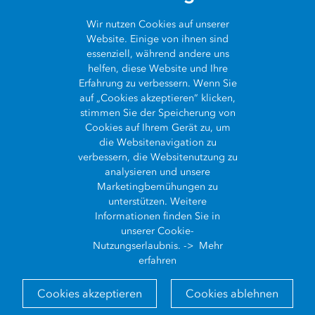
aktualisieren,
beispielsweise indem sie ArcGIS-Anmeldungen in
SAML-Anmeldungen umwandeln, ohne dabei Benutzerkonten
Wir nutzen
Cookies
auf unserer
neu anlegen zu müssen. Dieser optimierte Arbeitsablauf
Website. Einige von ihnen sind
vereinfacht die Identitätsverwaltung und reduziert den
essenziell, während andere uns
Verwaltungsaufwand.
helfen, diese Website und Ihre
Erfahrung zu verbessern. Wenn Sie
Weitere Verbesserungen
auf „Cookies akzeptieren“ klicken,
stimmen Sie der Speicherung von
Mitglieder, denen eine benutzerdefinierte Rolle mit einem
Cookies auf Ihrem Gerät zu, um
bestimmten Satz an Berechtigungen zugewiesen wurde,
die Websitenavigation zu
können jetzt in einer
Kollaboration mit Partnern
als
verbessern, die Websitenutzung zu
Kollaborationskoordinatoren festgelegt werden.
analysieren und unsere
Administratoren können diese benutzerdefinierte Rolle
Marketingbemühungen zu
Collaboration
mithilfe der neuen integrierten Rollenvorlage
unterstützen. Weitere
Coordinator Template
zuweisen.
Informationen finden Sie in
unserer Cookie-
Die Transparenz bei der Rollenverwaltung wurde durch klarere
Nutzungserlaubnis. ->
Mehr
Hinweise zu Abhängigkeiten zwischen Berechtigungen
erfahren
verbessert. Dadurch können Administratoren die
Anforderungen an Rollen besser nachvollziehen und
Cookies akzeptieren
Cookies ablehnen
Berechtigungen einfacher konfigurieren.