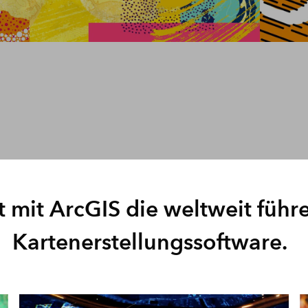
Meh
Alle Produkte
Visualisierung und Analy
von Rasterdaten
mit ArcGIS Image Analys
et mit ArcGIS die weltweit führ
Kartenerstellungssoftware.