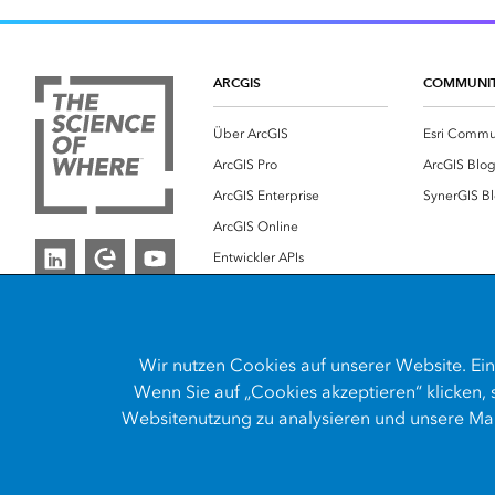
ARCGIS
COMMUNI
Über ArcGIS
Esri Commu
ArcGIS Pro
ArcGIS Blo
ArcGIS Enterprise
SynerGIS B
ArcGIS Online
Entwickler APIs
Esri Store
Wir nutzen
Cookies
auf unserer Website. Ein
Wenn Sie auf „Cookies akzeptieren“ klicken,
Websitenutzung zu analysieren und unsere Mar
Kontakt
Impressum