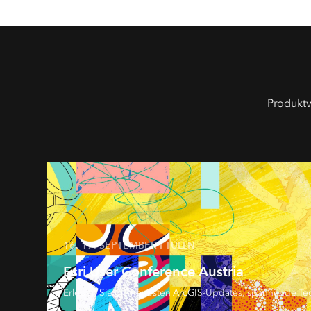
Produktv
16.-17. SEPTEMBER I TULLN
Esri User Conference Austria
Erleben Sie die neuesten ArcGIS-Updates, spannende Tec