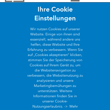
Ihre Cookie
ARCGIS
Einstellungen
COMMUNITY
Über ArcGIS
Wir nutzen
Cookies
auf unserer
WAS IST GIS?
Website. Einige von ihnen sind
Esri Community
ArcGIS Pro
essenziell, während andere uns
ÜBER UNS
helfen, diese Website und Ihre
Was ist GIS?
ArcGIS Blog
ArcGIS Enterprise
Erfahrung zu verbessern. Wenn Sie
auf „Cookies akzeptieren“ klicken,
Wer wir sind
Die Geschichte des GIS
SynerGIS Blog
ArcGIS Online
stimmen Sie der Speicherung von
Cookies auf Ihrem Gerät zu, um
Kontakt
GIS Showcase
die Websitenavigation zu
Entwickler APIs
Kontakt
verbessern, die Websitenutzung zu
Karriere
analysieren und unsere
Esri Store
Impressum
Marketingbemühungen zu
Datenschutz
unterstützen. Weitere
Informationen finden Sie in
Cookies
unserer Cookie-
Barrierefreiheit
Nutzungserlaubnis. ->
Mehr