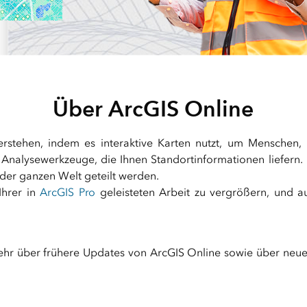
Meh
Alle Produkte
Visualisierung und Analy
von Rasterdaten
mit ArcGIS Image Analys
Über ArcGIS Online
erstehen, indem es interaktive Karten nutzt, um Menschen,
ive Analysewerkzeuge, die Ihnen Standortinformationen liefern
er ganzen Welt geteilt werden.
Ihrer in
ArcGIS Pro
geleisteten Arbeit zu vergrößern, und 
ehr über frühere Updates von ArcGIS Online sowie über neu