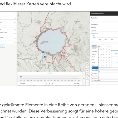
 flexiblerer Karten vereinfacht wird.
e gekrümmte Elemente in eine Reihe von geraden Liniensegm
eichnet wurden. Diese Verbesserung sorgt für eine höhere geo
auen Darstellung gekrümmter Elemente abhängen, von entschei