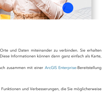
umfassenden
r erfahren
Erhalten Sie
Plattform
Lerneinheiten ansehen und 
se
aktuelle Infos zu
GIS Showcase
unseren Produkten,
t
Mit GIS erstellte
Entwicklungen und
interaktive Karten
Projekten in
und
Österreich..
Visualisierungen
 Orte und Daten miteinander zu verbinden. Sie erhalten
. Diese Informationen können dann ganz einfach als Karte,
auch zusammen mit einer
ArcGIS Enterprise
-Bereitstellung
e Funktionen und Verbesserungen, die Sie möglicherweise