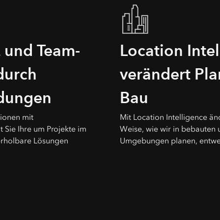
z und Team-
Location Inte
durch
verändert Pl
dungen
Bau
tionen mit
Mit Location Intelligence än
 Sie Ihre um Projekte im
Weise, wie wir in bebauten 
erholbare Lösungen
Umgebungen planen, entwer