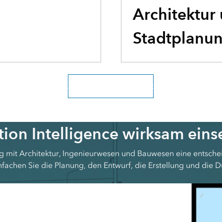
Architektur
Stadtplanu
Zur gesamten Übersicht
tion Intelligence wirksam eins
ng mit Architektur, Ingenieurwesen und Bauwesen eine entsch
fachen Sie die Planung, den Entwurf, die Erstellung und die D