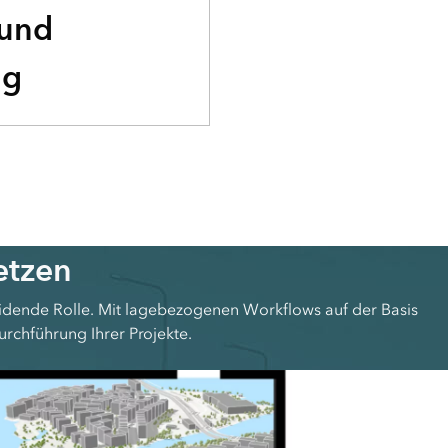
 und
ng
etzen
eidende Rolle. Mit lagebezogenen Workflows auf der Basis
urchführung Ihrer Projekte.