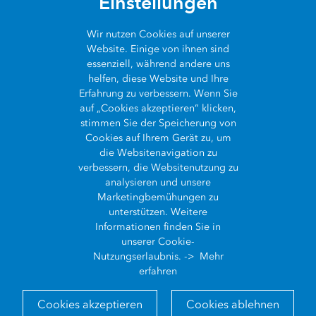
Einstellungen
COMMUNITY
Über ArcGIS
Wir nutzen
Cookies
auf unserer
WAS IST GIS?
Website. Einige von ihnen sind
Esri Community
ArcGIS Pro
essenziell, während andere uns
ÜBER UNS
helfen, diese Website und Ihre
Was ist GIS?
ArcGIS Blog
ArcGIS Enterprise
Erfahrung zu verbessern. Wenn Sie
auf „Cookies akzeptieren“ klicken,
Wer wir sind
Die Geschichte des GIS
SynerGIS Blog
ArcGIS Online
stimmen Sie der Speicherung von
Cookies auf Ihrem Gerät zu, um
Kontakt
GIS Showcase
die Websitenavigation zu
Entwickler APIs
verbessern, die Websitenutzung zu
Kontakt
Karriere
analysieren und unsere
Esri Store
Impressum
Marketingbemühungen zu
Datenschutz
unterstützen. Weitere
Informationen finden Sie in
Cookies
unserer Cookie-
Barrierefreiheit
Nutzungserlaubnis. ->
Mehr
erfahren
ISO 27001
Cookies akzeptieren
Cookies ablehnen