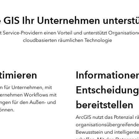
Meh
Alle Produkte
Visualisierung und Analy
 GIS Ihr Unternehmen unterstü
von Rasterdaten
mit ArcGIS Image Analys
t Service-Providern einen Vorteil und unterstützt Organisation
cloudbasierten räumlichen Technologie
timieren
Informationen
Entscheidung
em für Unternehmen, mit
ernehmen Workflows mit
bereitstellen
ngen für den Außen- und
önnen.
ArcGIS nutzt das Potenzial 
organisationsübergreifende
Bewusstsein und intelligent