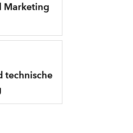
d Marketing
 technische
g