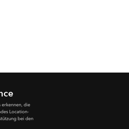
ence
 erkennen, die
ndes Location-
stützung bei den