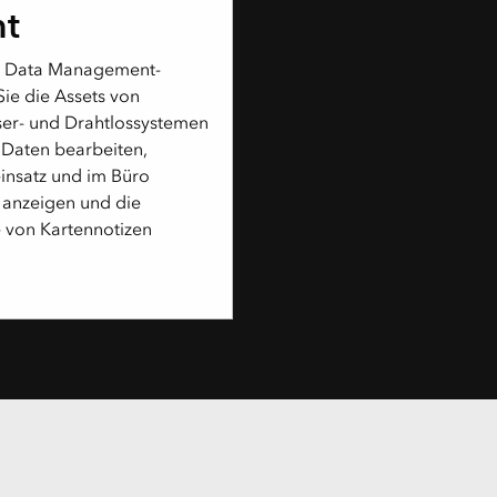
t
s Data Management-
ie die Assets von
aser- und Drahtlossystemen
, Daten bearbeiten,
insatz und im Büro
 anzeigen und die
 von Kartennotizen