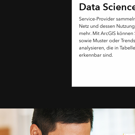
Data Scienc
Service-Provider sammel
Netz und dessen Nutzung,
mehr. Mit ArcGIS können S
sowie Muster oder Trend
analysieren, die in Tabelle
erkennbar sind.