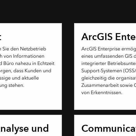
t
ArcGIS Ente
 Sie den Netzbetrieb
ArcGIS Enterprise ermögl
h von Informationen
eines umfassenden GIS 
 Büro nahezu in Echtzeit
integrierter Betriebsunte
orgen, dass Kunden und
Support-Systemen (OSS/B
ssige und aktuelle
gleichzeitig die organis
ung stehen.
Zusammenarbeit sowie 
von Erkenntnissen.
nalyse und
Communicat