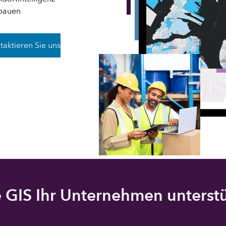
Meh
Alle Produkte
bauen
Visualisierung und Analy
von Rasterdaten
mit ArcGIS Image Analys
taktieren Sie uns
 GIS Ihr Unternehmen unterstü