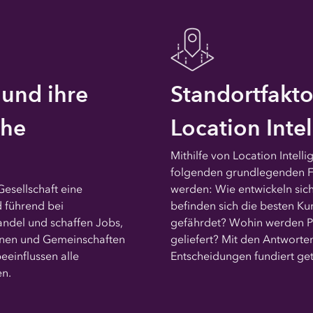
und ihre
Standortfakt
che
Location Inte
Mithilfe von Location Intell
folgenden grundlegenden F
esellschaft eine
werden: Wie entwickeln sic
d führend bei
befinden sich die besten Ku
andel und schaffen Jobs,
gefährdet? Wohin werden P
ionen und Gemeinschaften
geliefert? Mit den Antworte
eeinflussen alle
Entscheidungen fundiert ge
n.