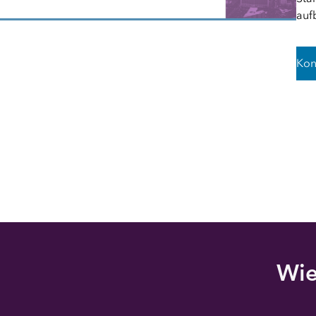
auf
Kon
Wie