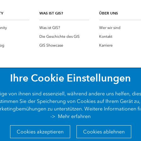
TY
WAS IST GIS?
ÜBER UNS
nity
Was ist GIS?
Wer wir sind
g
Die Geschichte des GIS
Kontakt
log
GIS Showcase
Karriere
Ihre Cookie Einstellungen
ige von ihnen sind essenziell, während andere uns helfen, die
 stimmen Sie der Speicherung von Cookies auf Ihrem Gerät zu,
ketingbemühungen zu unterstützen. Weitere Informationen fi
->
Mehr erfahren
Datenschutz
Cookies
Barrie
Cookies akzeptieren
Cookies ablehnen