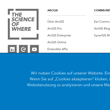
ARCGIS
COMMUNI
Über ArcGIS
Esri Commu
ArcGIS Pro
ArcGIS Blo
ArcGIS Enterprise
SynerGIS B
ArcGIS Online
Entwickler APIs
Esri Store
Wir nutzen
Cookies
auf unserer Website. Ein
Wenn Sie auf „Cookies akzeptieren“ klicken,
Websitenutzung zu analysieren und unsere Mar
Kontakt
Impressum