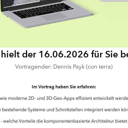
Meh
Alle Produkte
Visualisierung und Analy
von Rasterdaten
mit ArcGIS Image Analys
hielt der 16.06.2026 für Sie b
Vortragender: Dennis Payk (con terra)
Im Vortrag haben Sie erfahren:
 wie moderne 2D- und 3D-Geo-Apps effizient entwickelt werd
e bestehende Systeme und Schnittstellen integriert werden k
- welche Vorteile die komponentenbasierte Architektur bietet